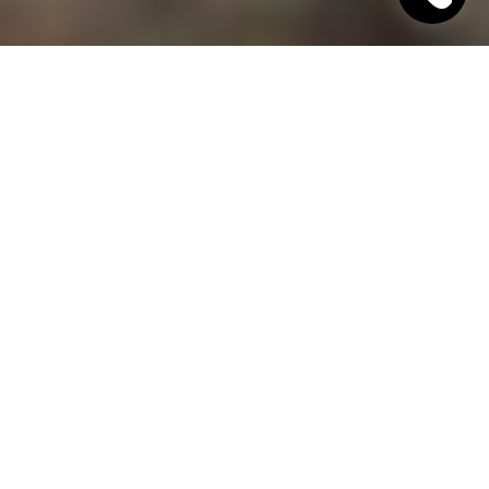
"Хинкали Хачапури"
Ресторан грузинской кухни в Днепре
Гамарджоба
, дорогой гость!
"Хинкали Хачапури" – это грузинский ресторан в
Днепре, в котором всегда открыты двери для вас!
Наше заведение блюдет старинные традиции
гостеприимства и предлагает уважаемым гостям
изысканные блюда грузинской кухни,
приготовленные с любовью по традиционным
рецептам. В своем заведении мы постарались