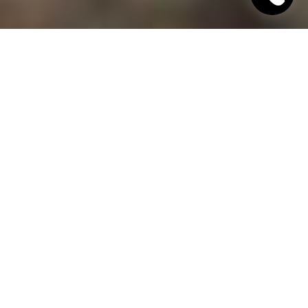
"Хинкали Хачапури"
Ресторан грузинской кухни в Днепре
Гамарджоба
, дорогой гость!
"Хинкали Хачапури" – это грузинский ресторан в
Днепре, в котором всегда открыты двери для вас!
Наше заведение блюдет старинные традиции
гостеприимства и предлагает уважаемым гостям
изысканные блюда грузинской кухни,
приготовленные с любовью по традиционным
рецептам. В своем заведении мы постарались