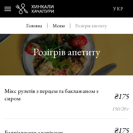
УКР
Головна
Меню
Розігрів апетиту
Розігрів апетиту
Мікс рулетів з перцем та баклажаном з
₴175
сиром
150/20 г
₴175
Бадріаджани з горіхами