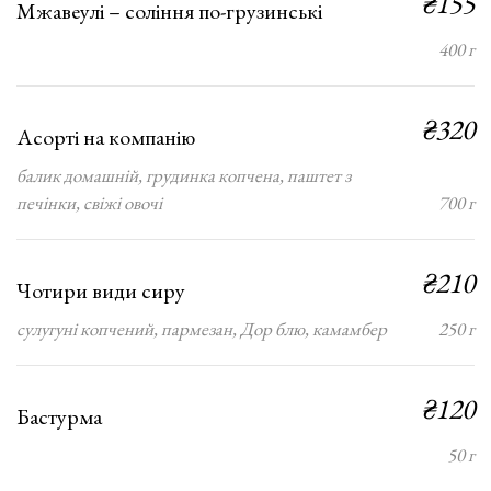
₴155
Мжавеулі – соління по-грузинські
400 г
₴320
Асорті на компанію
балик домашній, грудинка копчена, паштет з
печінки, свіжі овочі
700 г
₴210
Чотири види сиру
сулугуні копчений, пармезан, Дор блю, камамбер
250 г
₴120
Бастурма
50 г