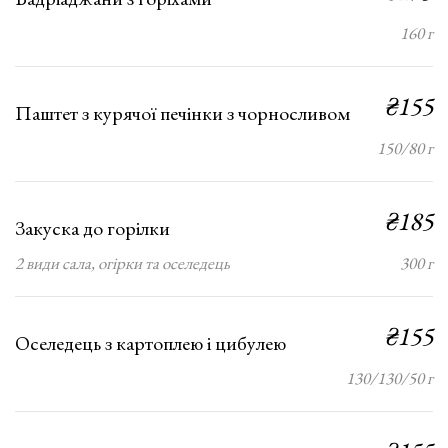
160 г
₴155
Паштет з курячої печінки з чорносливом
150/80 г
₴185
Закуска до горілки
2 види сала, огірки та оселедець
300 г
₴155
Оселедець з картоплею і цибулею
130/130/50 г