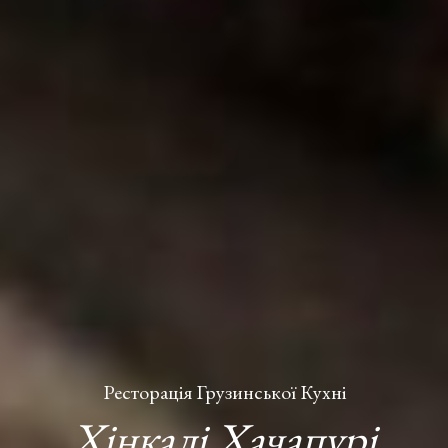
Ресторація Грузинської Кухні
Хінкалі Хачапурі