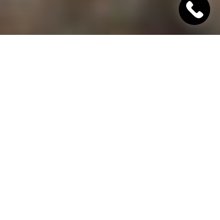
"Хінкалі Хачапурі"
Ресторан грузинської кухні в Дніпрі
Гамарджоба,
дорогий гість!
"Хінкалі Хачапурі" - це грузинський ресторан в
Дніпрі, в якому завжди відкриті двері для вас! Наш
заклад дотримується старовинних традицій
гостинності та пропонує шановним гостям вишукані
страви грузинської кухні, приготовані з любов'ю за