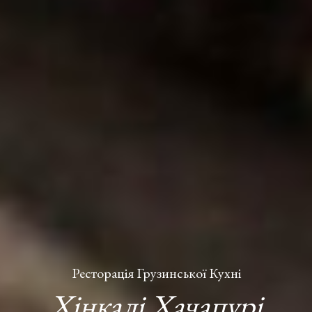
Ресторація Грузинської Кухні
Хінкалі Хачапурі