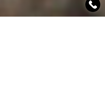
"Хінкалі Хачапурі"
Ресторан грузинської кухні в Дніпрі
Гамарджоба,
дорогий гість!
"Хінкалі Хачапурі" - це грузинський ресторан в
Дніпрі, в якому завжди відкриті двері для вас! Наш
заклад дотримується старовинних традицій
гостинності та пропонує шановним гостям вишукані
страви грузинської кухні, приготовані з любов'ю за