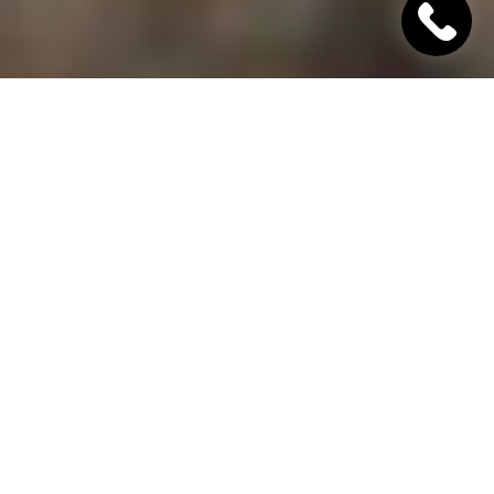
"Хінкалі Хачапурі"
Ресторан грузинської кухні в Дніпрі
Гамарджоба,
дорогий гість!
"Хінкалі Хачапурі" - це грузинський ресторан в
Дніпрі, в якому завжди відкриті двері для вас! Наш
заклад дотримується старовинних традицій
гостинності та пропонує шановним гостям вишукані
страви грузинської кухні, приготовані з любов'ю за