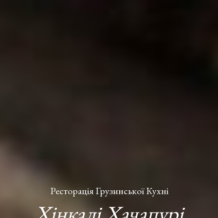
Ресторація Грузинської Кухні
Хінкалі Хачапурі