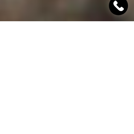
"Хінкалі Хачапурі"
Ресторан грузинської кухні в Дніпрі
Гамарджоба,
дорогий гість!
"Хінкалі Хачапурі" - це грузинський ресторан в
Дніпрі, в якому завжди відкриті двері для вас! Наш
заклад дотримується старовинних традицій
гостинності та пропонує шановним гостям вишукані
страви грузинської кухні, приготовані з любов'ю за