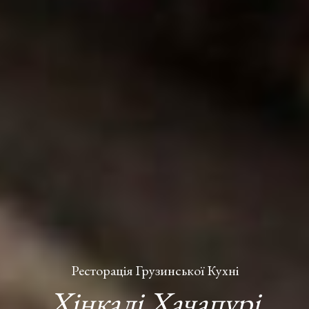
Ресторація Грузинської Кухні
Хінкалі Хачапурі