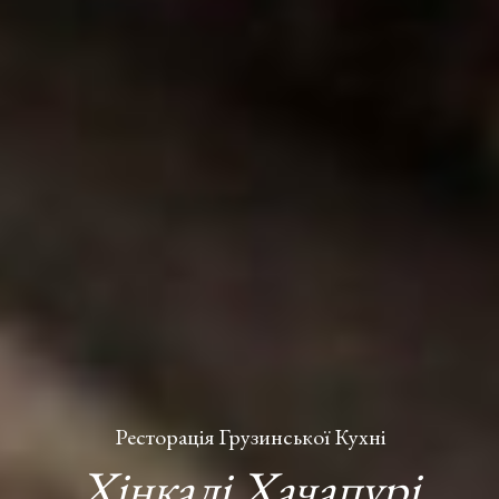
Ресторація Грузинської Кухні
Хінкалі Хачапурі