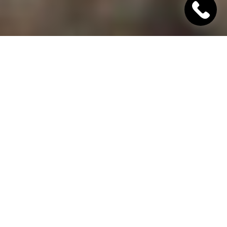
"Хінкалі Хачапурі"
Ресторан грузинської кухні в Дніпрі
Гамарджоба,
дорогий гість!
"Хінкалі Хачапурі" - це грузинський ресторан в
Дніпрі, в якому завжди відкриті двері для вас! Наш
заклад дотримується старовинних традицій
гостинності та пропонує шановним гостям вишукані
страви грузинської кухні, приготовані з любов'ю за