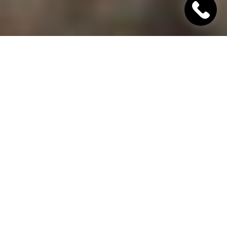
"Хінкалі Хачапурі"
Ресторан грузинської кухні в Дніпрі
Гамарджоба,
дорогий гість!
"Хінкалі Хачапурі" - це грузинський ресторан в
Дніпрі, в якому завжди відкриті двері для вас! Наш
заклад дотримується старовинних традицій
гостинності та пропонує шановним гостям вишукані
страви грузинської кухні, приготовані з любов'ю за