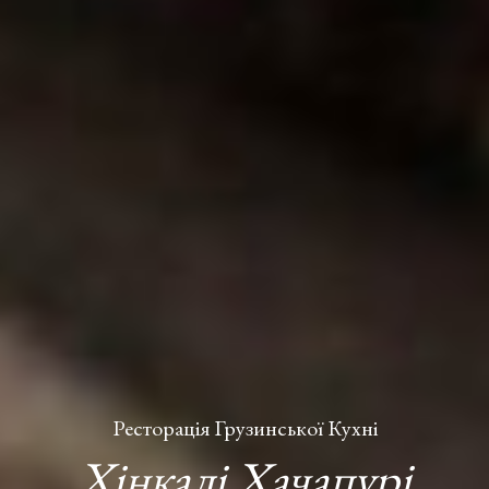
Ресторація Грузинської Кухні
Хінкалі Хачапурі