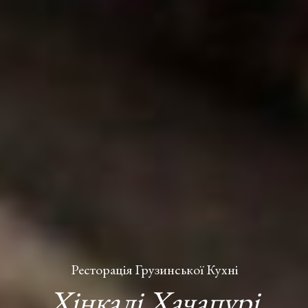
Ресторація Грузинської Кухні
Хінкалі Хачапурі