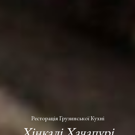
Ресторація Грузинської Кухні
Хінкалі Хачапурі