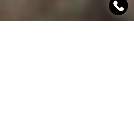
"Хінкалі Хачапурі"
Ресторан грузинської кухні в Дніпрі
Гамарджоба,
дорогий гість!
"Хінкалі Хачапурі" - це грузинський ресторан в
Дніпрі, в якому завжди відкриті двері для вас! Наш
заклад дотримується старовинних традицій
гостинності та пропонує шановним гостям вишукані
страви грузинської кухні, приготовані з любов'ю за