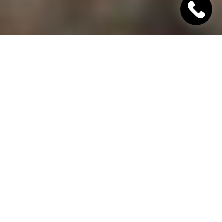
"Хінкалі Хачапурі"
Ресторан грузинської кухні в Дніпрі
Гамарджоба,
дорогий гість!
"Хінкалі Хачапурі" - це грузинський ресторан в
Дніпрі, в якому завжди відкриті двері для вас! Наш
заклад дотримується старовинних традицій
гостинності та пропонує шановним гостям вишукані
страви грузинської кухні, приготовані з любов'ю за