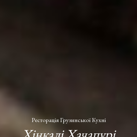
Ресторація Грузинської Кухні
Хінкалі Хачапурі