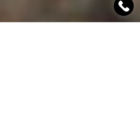
"Хінкалі Хачапурі"
Ресторан грузинської кухні в Дніпрі
Гамарджоба,
дорогий гість!
"Хінкалі Хачапурі" - це грузинський ресторан в
Дніпрі, в якому завжди відкриті двері для вас! Наш
заклад дотримується старовинних традицій
гостинності та пропонує шановним гостям вишукані
страви грузинської кухні, приготовані з любов'ю за