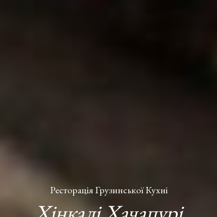
Ресторація Грузинської Кухні
Хінкалі Хачапурі