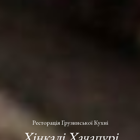
Ресторація Грузинської Кухні
Хінкалі Хачапурі