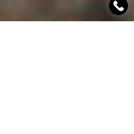
"Хінкалі Хачапурі"
Ресторан грузинської кухні в Дніпрі
Гамарджоба,
дорогий гість!
"Хінкалі Хачапурі" - це грузинський ресторан в
Дніпрі, в якому завжди відкриті двері для вас! Наш
заклад дотримується старовинних традицій
гостинності та пропонує шановним гостям вишукані
страви грузинської кухні, приготовані з любов'ю за