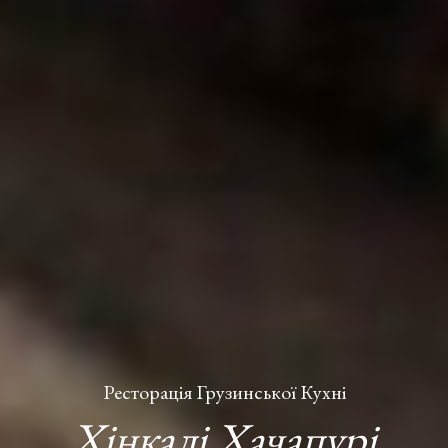
Ресторація Грузинської Кухні
Хінкалі Хачапурі