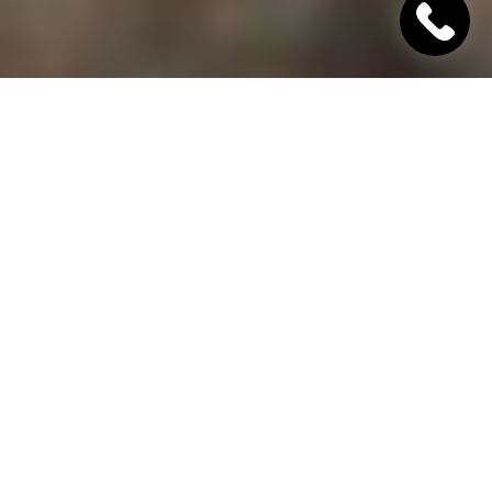
"Хінкалі Хачапурі"
Ресторан грузинської кухні в Дніпрі
Гамарджоба,
дорогий гість!
"Хінкалі Хачапурі" - це грузинський ресторан в
Дніпрі, в якому завжди відкриті двері для вас! Наш
заклад дотримується старовинних традицій
гостинності та пропонує шановним гостям вишукані
страви грузинської кухні, приготовані з любов'ю за