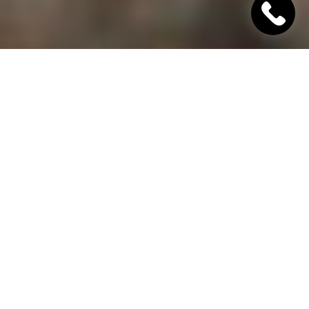
"Хінкалі Хачапурі"
Ресторан грузинської кухні в Дніпрі
Гамарджоба,
дорогий гість!
"Хінкалі Хачапурі" - це грузинський ресторан в
Дніпрі, в якому завжди відкриті двері для вас! Наш
заклад дотримується старовинних традицій
гостинності та пропонує шановним гостям вишукані
страви грузинської кухні, приготовані з любов'ю за