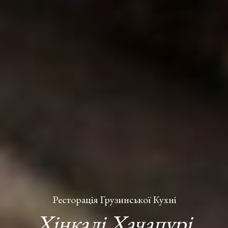
Ресторація Грузинської Кухні
Хінкалі Хачапурі