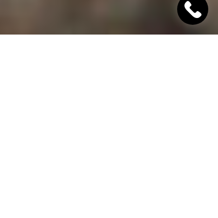
"Хінкалі Хачапурі"
Ресторан грузинської кухні в Дніпрі
Гамарджоба,
дорогий гість!
"Хінкалі Хачапурі" - це грузинський ресторан в
Дніпрі, в якому завжди відкриті двері для вас! Наш
заклад дотримується старовинних традицій
гостинності та пропонує шановним гостям вишукані
страви грузинської кухні, приготовані з любов'ю за