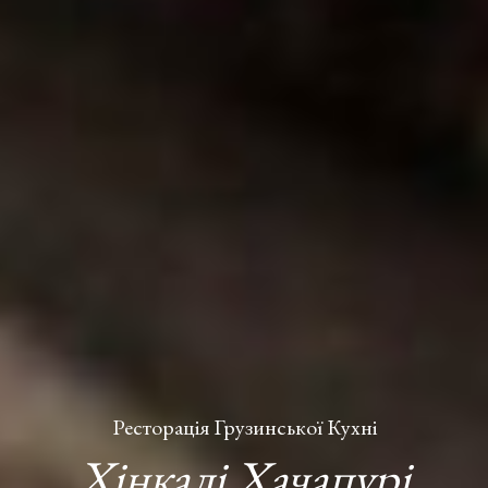
Ресторація Грузинської Кухні
Хінкалі Хачапурі