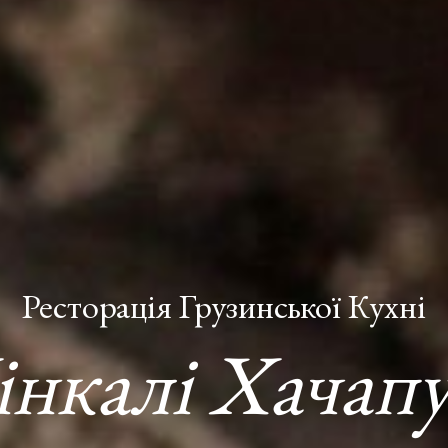
Ресторація Грузинської Кухні
інкалі Хачапу