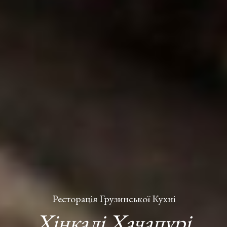
Ресторація Грузинської Кухні
Хінкалі Хачапурі