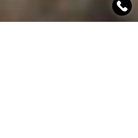
"Хінкалі Хачапурі"
Ресторан грузинської кухні в Дніпрі
Гамарджоба,
дорогий гість!
"Хінкалі Хачапурі" - це грузинський ресторан в
Дніпрі, в якому завжди відкриті двері для вас! Наш
заклад дотримується старовинних традицій
гостинності та пропонує шановним гостям вишукані
страви грузинської кухні, приготовані з любов'ю за