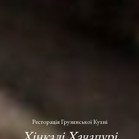
Ресторація Грузинської Кухні
Хінкалі Хачапурі