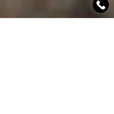
"Хінкалі Хачапурі"
Ресторан грузинської кухні в Дніпрі
Гамарджоба,
дорогий гість!
"Хінкалі Хачапурі" - це грузинський ресторан в
Дніпрі, в якому завжди відкриті двері для вас! Наш
заклад дотримується старовинних традицій
гостинності та пропонує шановним гостям вишукані
страви грузинської кухні, приготовані з любов'ю за