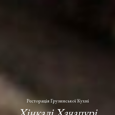
Ресторація Грузинської Кухні
Хінкалі Хачапурі