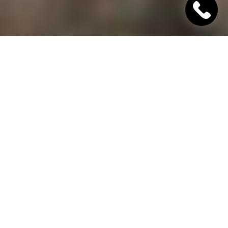
"Хінкалі Хачапурі"
Ресторан грузинської кухні в Дніпрі
Гамарджоба,
дорогий гість!
"Хінкалі Хачапурі" - це грузинський ресторан в
Дніпрі, в якому завжди відкриті двері для вас! Наш
заклад дотримується старовинних традицій
гостинності та пропонує шановним гостям вишукані
страви грузинської кухні, приготовані з любов'ю за