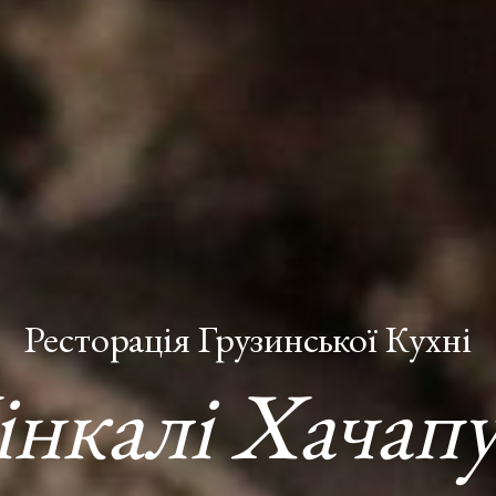
Ресторація Грузинської Кухні
інкалі Хачапу