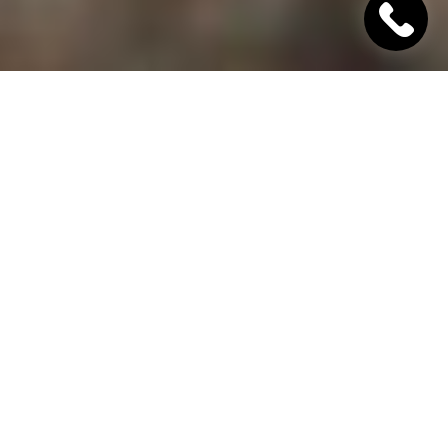
"Хінкалі Хачапурі"
Ресторан грузинської кухні в Дніпрі
Гамарджоба,
дорогий гість!
"Хінкалі Хачапурі" - це грузинський ресторан в
Дніпрі, в якому завжди відкриті двері для вас! Наш
заклад дотримується старовинних традицій
гостинності та пропонує шановним гостям вишукані
страви грузинської кухні, приготовані з любов'ю за