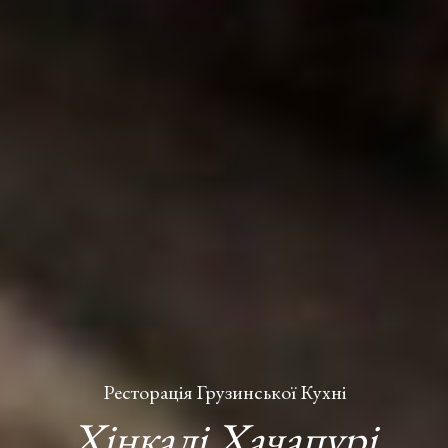
Ресторація Грузинської Кухні
Хінкалі Хачапурі