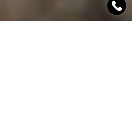
"Хінкалі Хачапурі"
Ресторан грузинської кухні в Дніпрі
Гамарджоба,
дорогий гість!
"Хінкалі Хачапурі" - це грузинський ресторан в
Дніпрі, в якому завжди відкриті двері для вас! Наш
заклад дотримується старовинних традицій
гостинності та пропонує шановним гостям вишукані
страви грузинської кухні, приготовані з любов'ю за