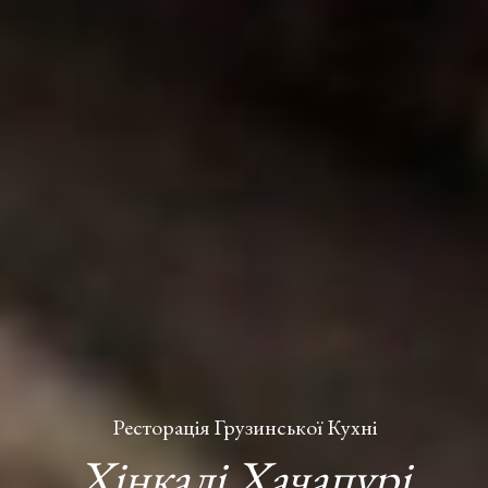
Ресторація Грузинської Кухні
Хінкалі Хачапурі