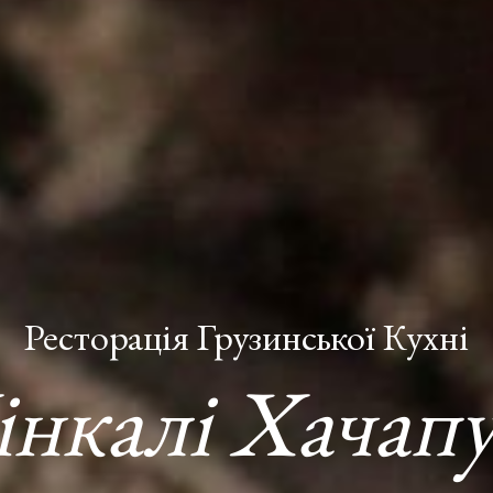
Ресторація Грузинської Кухні
інкалі Хачапу