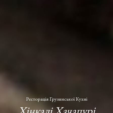
Ресторація Грузинської Кухні
Хінкалі Хачапурі