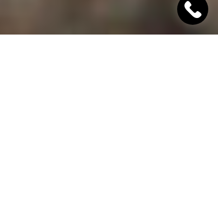
"Хінкалі Хачапурі"
Ресторан грузинської кухні в Дніпрі
Гамарджоба,
дорогий гість!
"Хінкалі Хачапурі" - це грузинський ресторан в
Дніпрі, в якому завжди відкриті двері для вас! Наш
заклад дотримується старовинних традицій
гостинності та пропонує шановним гостям вишукані
страви грузинської кухні, приготовані з любов'ю за