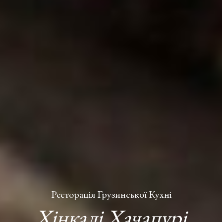
Ресторація Грузинської Кухні
Хінкалі Хачапурі