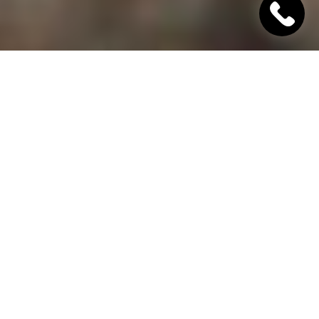
"Хінкалі Хачапурі"
Ресторан грузинської кухні в Дніпрі
Гамарджоба,
дорогий гість!
"Хінкалі Хачапурі" - це грузинський ресторан в
Дніпрі, в якому завжди відкриті двері для вас! Наш
заклад дотримується старовинних традицій
гостинності та пропонує шановним гостям вишукані
страви грузинської кухні, приготовані з любов'ю за