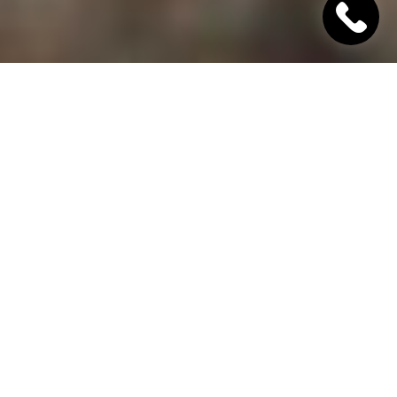
"Хінкалі Хачапурі"
Ресторан грузинської кухні в Дніпрі
Гамарджоба,
дорогий гість!
"Хінкалі Хачапурі" - це грузинський ресторан в
Дніпрі, в якому завжди відкриті двері для вас! Наш
заклад дотримується старовинних традицій
гостинності та пропонує шановним гостям вишукані
страви грузинської кухні, приготовані з любов'ю за