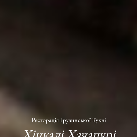
Ресторація Грузинської Кухні
Хінкалі Хачапурі