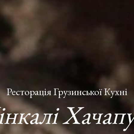
Ресторація Грузинської Кухні
інкалі Хачапу