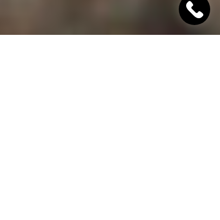
"Хінкалі Хачапурі"
Ресторан грузинської кухні в Дніпрі
Гамарджоба,
дорогий гість!
"Хінкалі Хачапурі" - це грузинський ресторан в
Дніпрі, в якому завжди відкриті двері для вас! Наш
заклад дотримується старовинних традицій
гостинності та пропонує шановним гостям вишукані
страви грузинської кухні, приготовані з любов'ю за