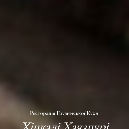
Ресторація Грузинської Кухні
Хінкалі Хачапурі