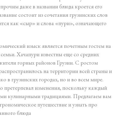
прочим даже в названии блюда кроется его
звание состоит из сочетания грузинских слов
ится как «сыр» и слова «пури», означающего
омический изыск является почетным гостем на
семьи. Хачапури известны еще со средних
 жители горных районов Грузии. С ростом
распространилось на территории всей страны и
ко в грузинских городах, но и во всем мире.
но претерпевал изменения, поскольку каждый
ими кулинарными традициями. Предлагаем вам
трономическое путешествие и узнать про
анного блюда