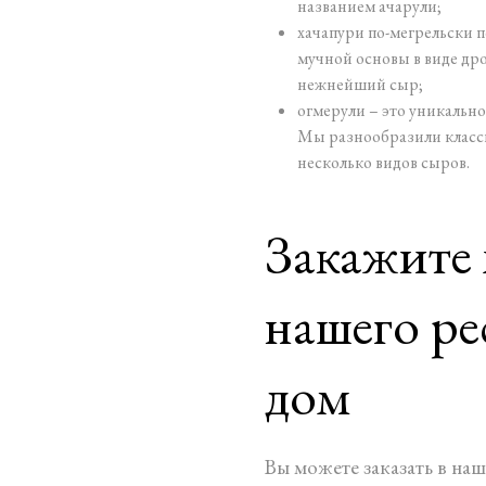
названием ачарули;
хачапури по-мегрельски 
мучной основы в виде дро
нежнейший сыр;
огмерули – это уникально
Мы разнообразили класси
несколько видов сыров.
Закажите 
нашего ре
дом
Вы можете заказать в на