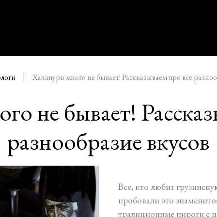
Блоги
Хачапури много не бывает! Рассказываем про все разно
го не бывает! Рассказ
разнообразие вкусов
Все, кто любит грузинск
пробовали это знаменито
традиционные пироги с н