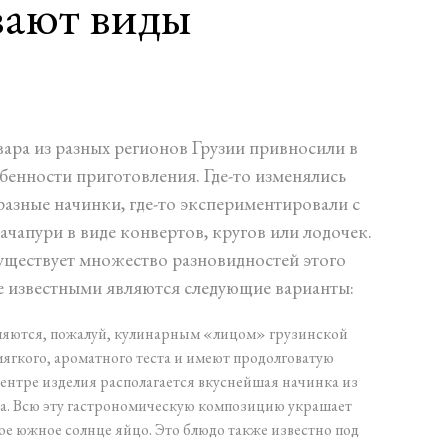
вают виды
вара из разных регионов Грузии привносили в
бенности приготовления. Где-то изменялись
разные начинки, где-то экспериментировали с
ачапури в виде конвертов, кругов или лодочек.
существует множество разновидностей этого
е известными являются следующие варианты:
ляются, пожалуй, кулинарным «лицом» грузинской
мягкого, ароматного теста и имеют продолговатую
центре изделия располагается вкуснейшая начинка из
а. Всю эту гастрономическую композицию украшает
ое южное солнце яйцо. Это блюдо также известно под