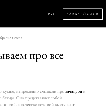
РУС
ЗАКАЗ СТОЛОВ
образие вкусов
ываем про все
ую кухню, непременно слышали про
хачапури
и
е блюдо. Оно представляет собой
ачинкой, в качестве которой выступают